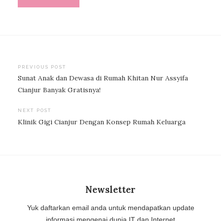
Post
PREVIOUS POST
Sunat Anak dan Dewasa di Rumah Khitan Nur Assyifa
navigation
Cianjur Banyak Gratisnya!
NEXT POST
Klinik Gigi Cianjur Dengan Konsep Rumah Keluarga
Newsletter
Yuk daftarkan email anda untuk mendapatkan update
informasi mengenai dunia IT dan Internet