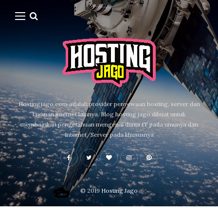
Hostingjago.com adalah provider penyewaan hosting, server dan
layanan internet lainnya. Blog hosting jago dibuat untuk
membagikan pengetahuan mengenai dunia IT pada umunya dan
Internet/Server pada khususnya
© 2019
Hosting Jago