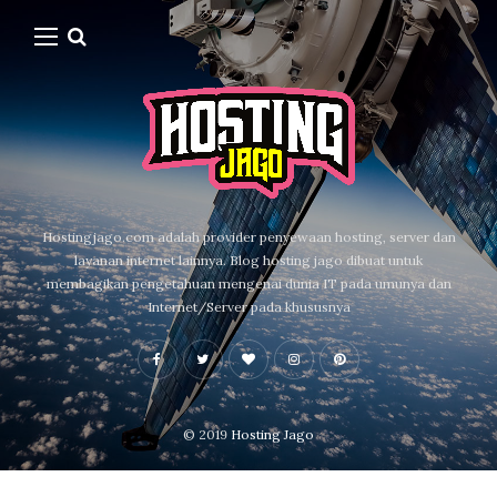
Hostingjago.com adalah provider penyewaan hosting, server dan
layanan internet lainnya. Blog hosting jago dibuat untuk
membagikan pengetahuan mengenai dunia IT pada umunya dan
Internet/Server pada khususnya
© 2019
Hosting Jago