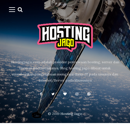
Hostingjago.com adalah provider penyewaan hosting, server dan
layanan internet lainnya. Blog hosting jago dibuat untuk
membagikan pengetahuan mengenai dunia IT pada umunya dan
Internet/Server pada khususnya
© 2019
Hosting Jago