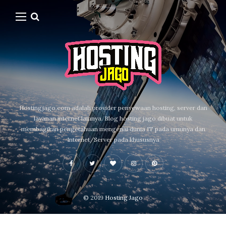
Hostingjago.com adalah provider penyewaan hosting, server dan
layanan internet lainnya. Blog hosting jago dibuat untuk
membagikan pengetahuan mengenai dunia IT pada umunya dan
Internet/Server pada khususnya
© 2019
Hosting Jago